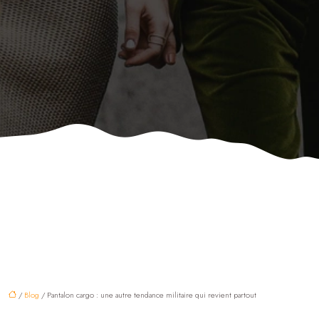
/
Blog
/ Pantalon cargo : une autre tendance militaire qui revient partout