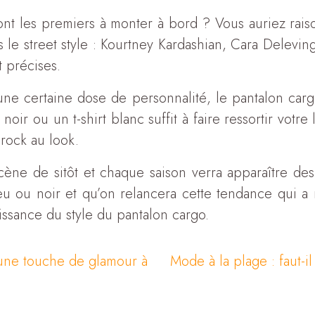
nt les premiers à monter à bord ? Vous auriez raison
 le street style : Kourtney Kardashian, Cara Delevin
 précises.
une certaine dose de personnalité, le pantalon cargo
ir ou un t-shirt blanc suffit à faire ressortir votre
rock au look.
cène de sitôt et chaque saison verra apparaître des 
eu ou noir et qu’on relancera cette tendance qui a
issance du style du pantalon cargo.
 une touche de glamour à
Mode à la plage : faut-i