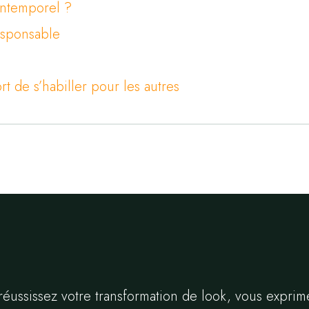
intemporel ?
esponsable
rt de s’habiller pour les autres
 réussissez votre transformation de look, vous exprim